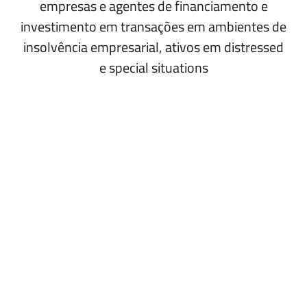
empresas e agentes de financiamento e
investimento em transações em ambientes de
insolvência empresarial, ativos em distressed
e special situations
MISSÃO
VALORES
VISÃO
Oferecer
Entregamos
serviços
Almejamos
resultados
jurídicos
ser o
excepcionais
para
escritório de
com foco e
revisar
advocacia
rigor técnico,
e
referência em
mantendo
amadurecer
insolvência,
lealdade e
as
crise
seriedade em